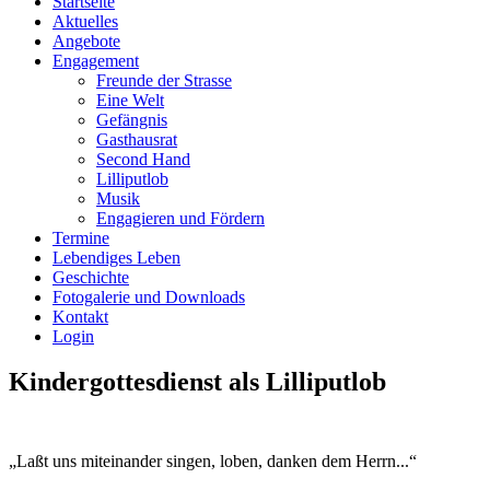
Startseite
Aktuelles
Angebote
Engagement
Freunde der Strasse
Eine Welt
Gefängnis
Gasthausrat
Second Hand
Lilliputlob
Musik
Engagieren und Fördern
Termine
Lebendiges Leben
Geschichte
Fotogalerie und Downloads
Kontakt
Login
Kindergottesdienst
als
Lilliputlob
„Laßt uns miteinander singen, loben, danken dem Herrn...“