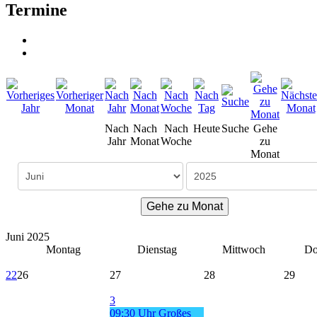
Termine
Nach
Nach
Nach
Heute
Suche
Gehe
Jahr
Monat
Woche
zu
Monat
Gehe zu Monat
Juni 2025
Montag
Dienstag
Mittwoch
Do
22
26
27
28
29
3
09:30 Uhr Großes