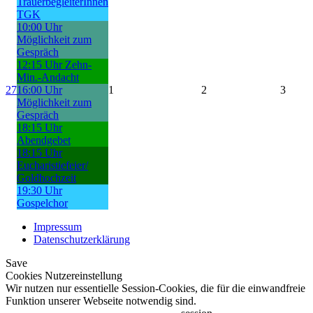
TrauerbegleiterInnen
TGK
10:00 Uhr
Möglichkeit zum
Gespräch
12:15 Uhr Zehn-
Min.-Andacht
27
16:00 Uhr
1
2
3
Möglichkeit zum
Gespräch
18:15 Uhr
Abendgebet
18:15 Uhr
Eucharistiefeier/
Goldhochzeit
19:30 Uhr
Gospelchor
Impressum
Datenschutzerklärung
Save
Cookies Nutzereinstellung
Wir nutzen nur essentielle Session-Cookies, die für die einwandfreie
Funktion unserer Webseite notwendig sind.